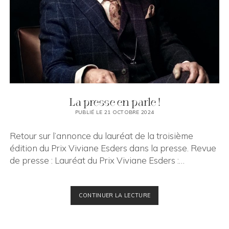
FAQ
FR
ouvrir
menu
EN
facebook
instagram
email
La presse en parle !
PUBLIÉ LE 21 OCTOBRE 2024
Retour sur l’annonce du lauréat de la troisième
édition du Prix Viviane Esders dans la presse. Revue
de presse : Lauréat du Prix Viviane Esders :…
LA
CONTINUER LA LECTURE
PRESSE
EN
PARLE